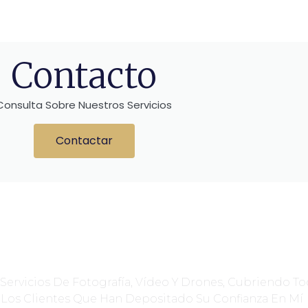
Contacto
Consulta Sobre Nuestros Servicios​
Contactar
ervicios De Fotografía, Vídeo Y Drones, Cubriendo To
Los Clientes Que Han Depositado Su Confianza En Mí